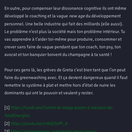
En outre, pour compenser leur dissonance cognitive ils ont même
développé le coaching et la vague
new age
du développement
personnel. Une belle industrie qui fait des milliards (elle aussi).
Le problème n’est plus la société mais ton problème intérieur. Tu
vas apprendre à t’aider toi-même pour produire, consommer et
crever sans faire de vague pendant que ton coach, ton psy, ton
avocat et ton banquier boivent du champagne à ta santé !
Pour ces gens là, les grèves de Greta c’est bien tant que l’on peut
faire du greenwashing avec. Et ça devient dangereux quand il faut
remettre le système à plat et mettre hors d’état de nuire les
dominants qui ont le pouvoir et veulent y rester.
[1]
https://lundi.am/Contre-le-mega-projet-d-oleoduc-de-
TotalEnergies
[2]
https://youtu.be/vrAlQ3sPP_A
[3]
https://totalenergies.com/media/news/press-