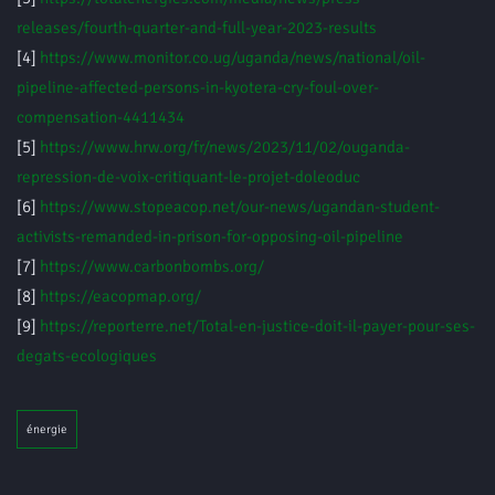
releases/fourth-quarter-and-full-year-2023-results
[4]
https://www.monitor.co.ug/uganda/news/national/oil-
pipeline-affected-persons-in-kyotera-cry-foul-over-
compensation-4411434
[5]
https://www.hrw.org/fr/news/2023/11/02/ouganda-
repression-de-voix-critiquant-le-projet-doleoduc
[6]
https://www.stopeacop.net/our-news/ugandan-student-
activists-remanded-in-prison-for-opposing-oil-pipeline
[7]
https://www.carbonbombs.org/
[8]
https://eacopmap.org/
[9]
https://reporterre.net/Total-en-justice-doit-il-payer-pour-ses-
degats-ecologiques
énergie