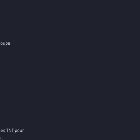
roupe
s
nces TNT pour
s,