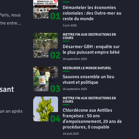
Démanteler les économies
01
coloniales : des Outre-mer au
Paris, nous
reste du monde
re entre...
3 juin 2026
METTRE FIN AUX DESTRUCTIONS EN
COURS
Désarmer GBH : enquête sur
02
le plus puissant empire béké
18 septembre 2025
RESTAURER LE MONDE NATUREL
Sauvons ensemble un lieu
vivant et politique
03
sant
16 septembre 2025
METTRE FIN AUX DESTRUCTIONS EN
COURS
Chlordécone aux Antilles
 un an après
04
françaises : 50 ans
d’empoisonnement, 20 ans de
procédures, 0 coupable
19 août 2025