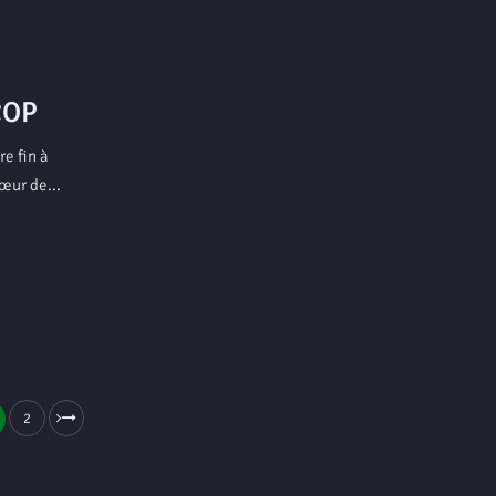
COP
e fin à
œur de...
2