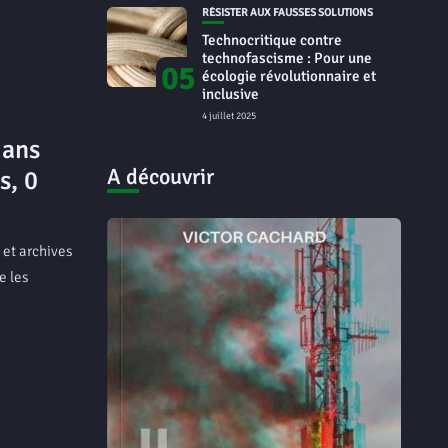
RÉSISTER AUX FAUSSES SOLUTIONS
Technocritique contre
technofascisme : Pour une
05
écologie révolutionnaire et
inclusive
4 juillet 2025
 ans
A découvrir
s, 0
 et archives
e les