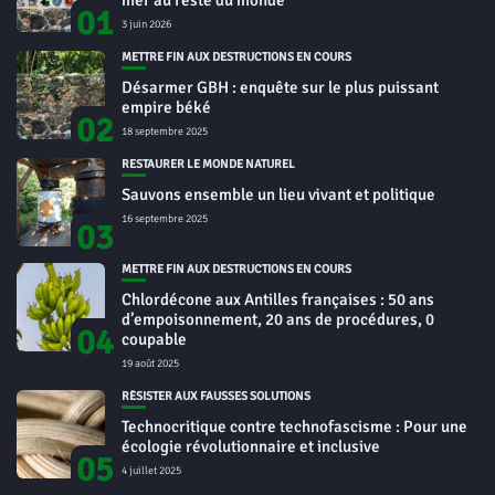
mer au reste du monde
01
3 juin 2026
METTRE FIN AUX DESTRUCTIONS EN COURS
Désarmer GBH : enquête sur le plus puissant
empire béké
02
18 septembre 2025
RESTAURER LE MONDE NATUREL
Sauvons ensemble un lieu vivant et politique
16 septembre 2025
03
METTRE FIN AUX DESTRUCTIONS EN COURS
Chlordécone aux Antilles françaises : 50 ans
d’empoisonnement, 20 ans de procédures, 0
04
coupable
19 août 2025
RÉSISTER AUX FAUSSES SOLUTIONS
Technocritique contre technofascisme : Pour une
écologie révolutionnaire et inclusive
05
4 juillet 2025