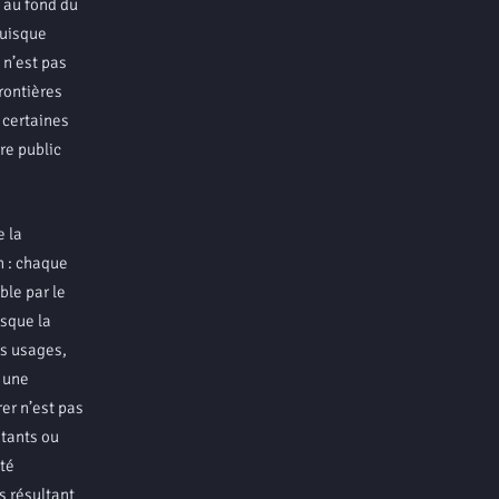
, au fond du
puisque
 n’est pas
rontières
 certaines
re public
 la
n : chaque
ble par le
isque la
s usages,
i une
er n’est pas
stants ou
ité
s résultant