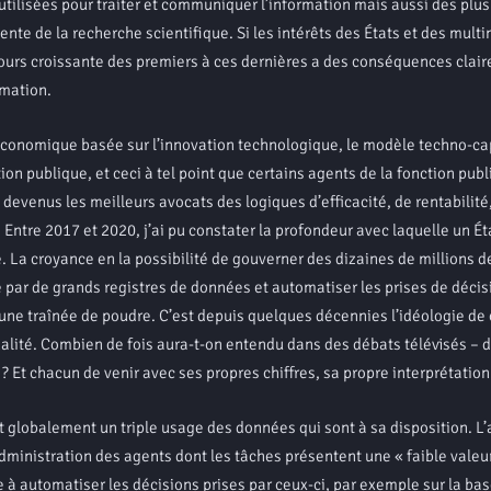
utilisées pour traiter et communiquer l’information mais aussi des plu
te de la recherche scientifique. Si les intérêts des États et des multi
urs croissante des premiers à ces dernières a des conséquences clai
rmation.
conomique basée sur l’innovation technologique, le modèle techno-cap
on publique, et ceci à tel point que certains agents de la fonction publ
devenus les meilleurs avocats des logiques d’efficacité, de rentabilité
 Entre 2017 et 2020, j’ai pu constater la profondeur avec laquelle un É
 La croyance en la possibilité de gouverner des dizaines de millions d
té par de grands registres de données et automatiser les prises de décis
e traînée de poudre. C’est depuis quelques décennies l’idéologie de 
nalité. Combien de fois aura-t-on entendu dans des débats télévisés – d
» ? Et chacun de venir avec ses propres chiffres, sa propre interprétation
globalement un triple usage des données qui sont à sa disposition. L’
’administration des agents dont les tâches présentent une « faible valeu
 à automatiser les décisions prises par ceux-ci, par exemple sur la bas