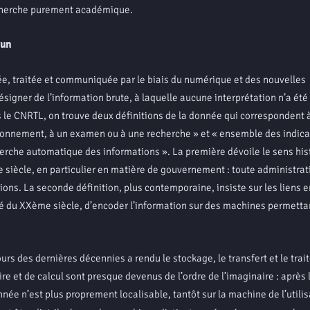
recherche purement académique.
mun
e, traitée et communiquée par le biais du numérique et des nouvelles
signer de l’information brute, à laquelle aucune interprétation n’a été
le CNRTL, on trouve deux définitions de la donnée qui correspondent 
raisonnement, à un examen ou à une recherche » et « ensemble des indic
herche automatique des informations ». La première dévoile le sens his
e siècle, en particulier en matière de gouvernement : toute administrat
ons. La seconde définition, plus contemporaine, insiste sur les liens e
oitié du XXème siècle, d’encoder l’information sur des machines permetta
es dernières décennies a rendu le stockage, le transfert et le trai
et de calcul sont presque devenus de l’ordre de l’imaginaire : après l
nnée n’est plus proprement localisable, tantôt sur la machine de l’utilis