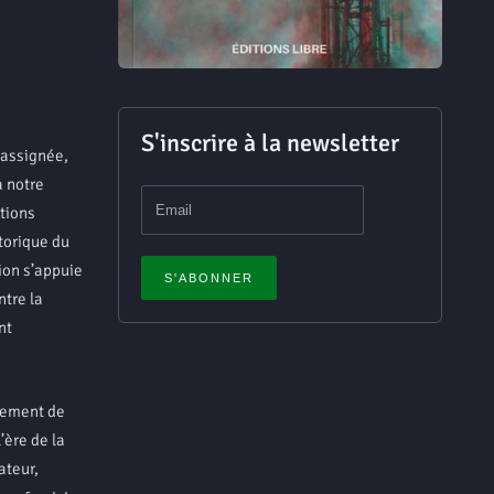
S'inscrire à la newsletter
 assignée,
à notre
ations
torique du
ion s’appuie
ntre la
nt
tement de
’ère de la
ateur,