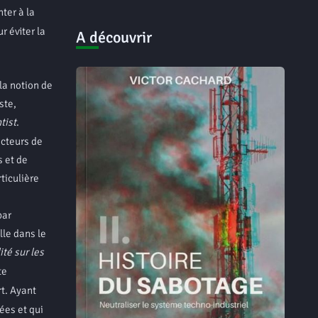
ter à la
r éviter la
A découvrir
la notion de
ste,
tist
.
acteurs de
s et de
ticulière
par
lle dans le
ité sur les
te
t. Ayant
ées et qui