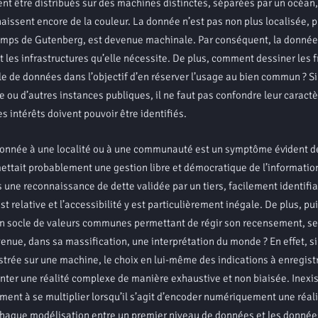
ent être distribués sur des machines distinctes, séparées par un océan
issent encore de la couleur. La donnée n’est pas non plus localisée, 
 temps de Gutenberg, est devenue machinale. Par conséquent, la donnée
es infrastructures qu’elle nécessite. De plus, comment dessiner les f
 de données dans l’objectif d’en réserver l’usage au bien commun ? Si
ce ou d’autres instances publiques, il ne faut pas confondre leur caractè
intérêts doivent pouvoir être identifiés.
onnée à une localité ou à une communauté est un symptôme évident de
ttait probablement une gestion libre et démocratique de l’informatio
 une reconnaissance de dette validée par un tiers, facilement identifia
t relative et l’accessibilité y est particulièrement inégale. De plus, pu
 socle de valeurs communes permettant de régir son recensement, se
enue, dans sa massification, une interprétation du monde ? En effet, s
strée sur une machine, le choix en lui-même des indications à enregistr
ter une réalité complexe de manière exhaustive et non biaisée. Inexi
ment à se multiplier lorsqu’il s’agit d’encoder numériquement une réal
chaque modélisation entre un premier niveau de données et les donnée