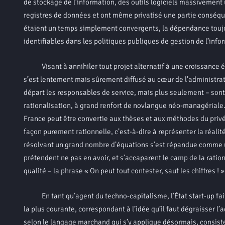
de stockage de l’information, des outils logiciels massivement 
registres de données et ont même privatisé une partie conséquen
étaient un temps simplement convergents, la dépendance toujo
identifiables dans les politiques publiques de gestion de l’info
Visant à annihiler tout projet alternatif à une croissance é
s’est lentement mais sûrement diffusé au cœur de l’administrati
départ les responsables de service, mais plus seulement – sont 
rationalisation, à grand renfort de novlangue néo-managériale.
France peut être convertie aux thèses et aux méthodes du privé.
façon purement rationnelle, c’est-à-dire à représenter la réali
résolvant un grand nombre d’équations s’est répandue comme un
prétendent ne pas en avoir, et s’accaparent le camp de la ratio
qualité – la phrase « On peut tout contester, sauf les chiffres ! 
En tant qu’agent du techno-capitalisme, l’État start-up fait 
la plus courante, correspondant à l’idée qu’il faut dégraisser l
selon le langage marchand qui s’y applique désormais, consiste