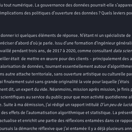
du tout numérique. La gouvernance des données pourrait-elle s’apparen
implications des politiques d’ouverture des données ? Quels leviers pou
onner ici quelques éléments de réponse. N’étant ni un spécialiste de 
réciser d’abord d’où je parle. Issu d’une formation d’ingénieur générali
ravaillé pendant trois ans, de 2017 à 2020, comme consultant
data scien
iller était de mettre en œuvre pour des clients – principalement des 
 valorisation de données, tournant essentiellement autour d’algorithme
s autre attache territoriale, sans ouverture artistique ou culturelle par
finalement suivi sans grande originalité la voie pour laquelle j’étais
nt dit, un expert du vide. Néanmoins, mission après mission, je finis 
cientifiques au service du public pour que mon activité quotidienne ai
e. Suite à ma démission, j’ai rédigé un rapport intitulé
D’un peu de lucid
et des effets de l’automatisation algorithmique et statistique. La présen
actualise et enrichit une partie des réflexions entamées dans ce rappor
oursuis la démarche réflexive que j’ai entamée il y a déjà plusieurs ann