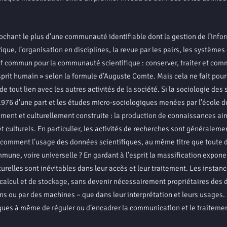
nt le plus d’une communauté identifiable dont la gestion de l’info
ue, l’organisation en disciplines, la revue par les pairs, les systèmes
ctif commun pour la communauté scientifique : conserver, traiter et co
esprit humain » selon la formule d’Auguste Comte. Mais cela ne fait pou
e tout lien avec les autres activités de la société. Si la sociologie des
976 d’une part et les études micro-sociologiques menées par l’école d
lement et culturellement construite : la production de connaissances ain
t culturels. En particulier, les activités de recherches sont généraleme
, comment l’usage des données scientifiques, au même titre que toute
mune, voire universelle ? En gardant à l’esprit la massification expone
relles sont inévitables dans leur accès et leur traitement. Les instan
 calcul et de stockage, sans devenir nécessairement propriétaires des
ns ou par des machines – que dans leur interprétation et leurs usages.
liques à même de réguler ou d’encadrer la communication et le traiteme