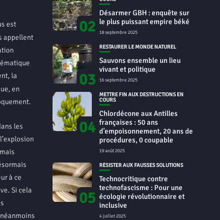
Désarmer GBH : enquête sur
02
le plus puissant empire béké
s est
18 septembre 2025
s appellent
RESTAURER LE MONDE NATUREL
ation
Sauvons ensemble un lieu
stématique
vivant et politique
03
nt, la
16 septembre 2025
que, en
METTRE FIN AUX DESTRUCTIONS EN
COURS
proquement.
Chlordécone aux Antilles
04
françaises : 50 ans
dans les
d’empoisonnement, 20 ans de
l’explosion
procédures, 0 coupable
rmais
19 août 2025
désormais
RÉSISTER AUX FAUSSES SOLUTIONS
ur à ce
Technocritique contre
technofascisme : Pour une
ve. Si cela
05
écologie révolutionnaire et
as
inclusive
t néanmoins
4 juillet 2025