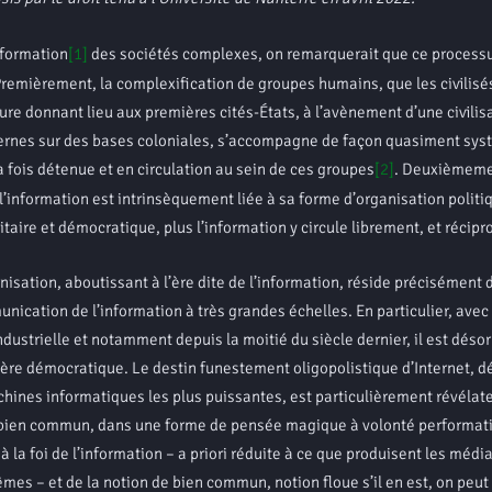
information
[1]
des sociétés complexes, on remarquerait que ce processu
emièrement, la complexification de groupes humains, que les civilisé
re donnant lieu aux premières cités-États, à l’avènement d’une civilis
odernes sur des bases coloniales, s’accompagne de façon quasiment sy
a fois détenue et en circulation au sein de ces groupes
[2]
. Deuxièmeme
 l’information est intrinsèquement liée à sa forme d’organisation politi
itaire et démocratique, plus l’information y circule librement, et réci
ion, aboutissant à l’ère dite de l’information, réside précisément 
ication de l’information à très grandes échelles. En particulier, avec 
ndustrielle et notamment depuis la moitié du siècle dernier, il est déso
ière démocratique. Le destin funestement oligopolistique d’Internet, 
ines informatiques les plus puissantes, est particulièrement révélate
de bien commun, dans une forme de pensée magique à volonté performati
la foi de l’information – a priori réduite à ce que produisent les médi
es – et de la notion de bien commun, notion floue s’il en est, on peu