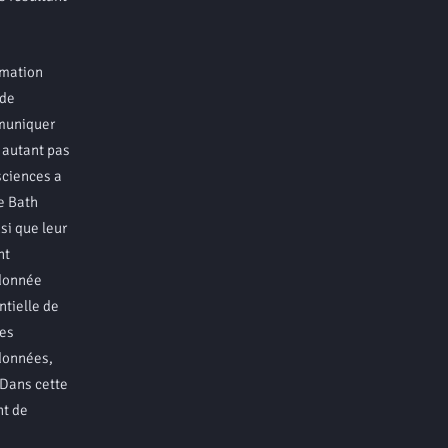
rmation
 de
mmuniquer
r autant pas
 sciences a
e Bath
si que leur
nt
 donnée
ntielle de
ces
 données,
 Dans cette
nt de