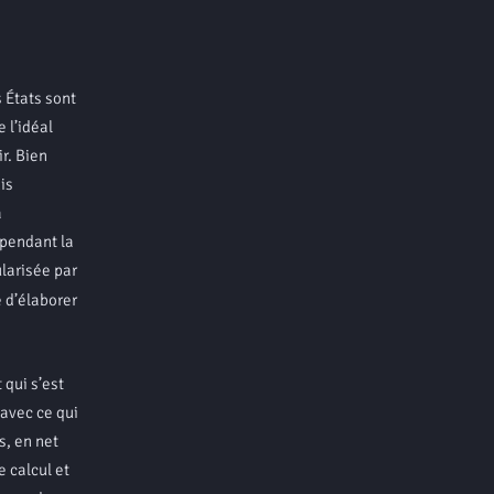
 États sont
 l’idéal
r. Bien
is
à
 pendant la
ularisée par
 d’élaborer
qui s’est
avec ce qui
s, en net
e calcul et