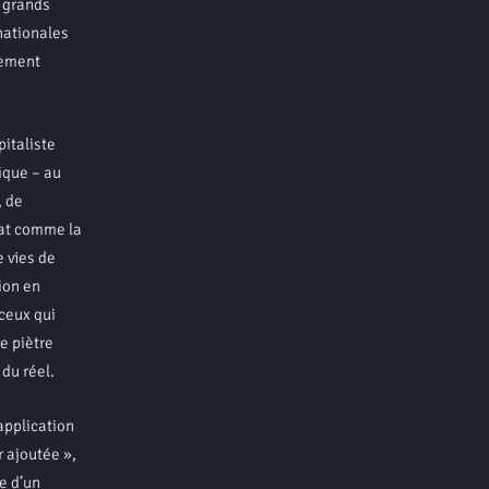
s grands
nationales
rement
italiste
ique – au
, de
tat comme la
e vies de
ion en
ceux qui
e piètre
 du réel.
application
r ajoutée »,
e d’un