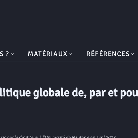
S ?
MATÉRIAUX
RÉFÉRENCES
itique globale de, par et pou
s par le droit tenu à l’Université de Nanterre en avril 2022.