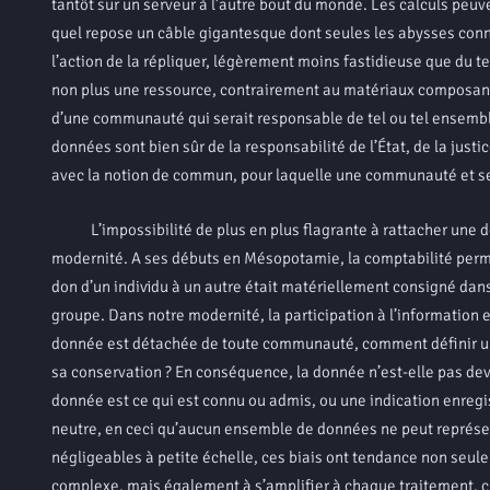
tantôt sur un serveur à l’autre bout du monde. Les calculs peuv
quel repose un câble gigantesque dont seules les abysses conna
l’action de la répliquer, légèrement moins fastidieuse que du
non plus une ressource, contrairement au matériaux composant l
d’une communauté qui serait responsable de tel ou tel ensemble
données sont bien sûr de la responsabilité de l’État, de la justi
avec la notion de commun, pour laquelle une communauté et ses 
L’impossibilité de plus en plus flagrante à rattacher une d
modernité. A ses débuts en Mésopotamie, la comptabilité perme
don d’un individu à un autre était matériellement consigné dans
groupe. Dans notre modernité, la participation à l’information es
donnée est détachée de toute communauté, comment définir un
sa conservation ? En conséquence, la donnée n’est-elle pas dev
donnée est ce qui est connu ou admis, ou une indication enregi
neutre, en ceci qu’aucun ensemble de données ne peut représen
négligeables à petite échelle, ces biais ont tendance non seule
complexe, mais également à s’amplifier à chaque traitement, 