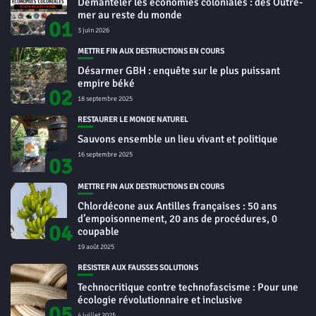
Démanteler les économies coloniales : des Outre-
mer au reste du monde
01
3 juin 2026
METTRE FIN AUX DESTRUCTIONS EN COURS
Désarmer GBH : enquête sur le plus puissant
empire béké
02
18 septembre 2025
RESTAURER LE MONDE NATUREL
Sauvons ensemble un lieu vivant et politique
16 septembre 2025
03
METTRE FIN AUX DESTRUCTIONS EN COURS
Chlordécone aux Antilles françaises : 50 ans
d’empoisonnement, 20 ans de procédures, 0
04
coupable
19 août 2025
RÉSISTER AUX FAUSSES SOLUTIONS
Technocritique contre technofascisme : Pour une
écologie révolutionnaire et inclusive
05
4 juillet 2025