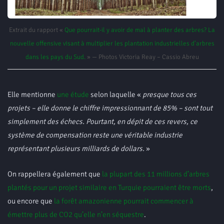
Extrait du rapport «
Que pourrait-il y avoir de mal à planter des arbres? La
nouvelle offensive visant à multiplier les plantation industrielles d’arbres
dans les pays du Sud.
» — Photos Victoria Reay – Cassio Abreu
Elle mentionne
une étude
selon laquelle «
presque tous ces
projets – elle donne le chiffre impressionnant de 85% – sont tout
simplement des échecs. Pourtant, en dépit de ces revers, ce
système de compensation reste une véritable industrie
représentant plusieurs milliards de dollars.
»
On rappellera également que
la plupart des 11 millions d’arbres
plantés pour un projet similaire en Turquie pourraient être morts
,
ou encore que
la forêt amazonienne pourrait commencer à
émettre plus de CO2 qu’elle n’en séquestre
.