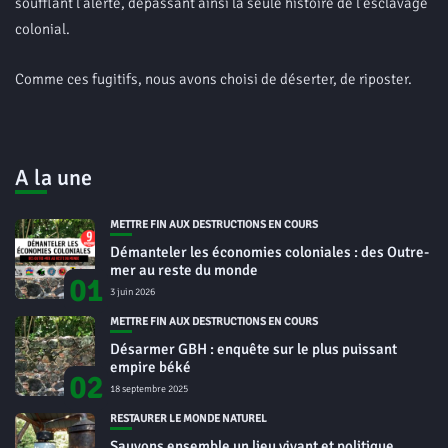
soufflant l’alerte, dépassant ainsi la seule histoire de l’esclavage
colonial.
Comme ces fugitifs, nous avons choisi de déserter, de riposter.
A la une
METTRE FIN AUX DESTRUCTIONS EN COURS
Démanteler les économies coloniales : des Outre-
mer au reste du monde
01
3 juin 2026
METTRE FIN AUX DESTRUCTIONS EN COURS
Désarmer GBH : enquête sur le plus puissant
empire béké
02
18 septembre 2025
RESTAURER LE MONDE NATUREL
Sauvons ensemble un lieu vivant et politique