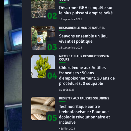
Désarmer GBH : enquête sur
02
le plus puissant empire béké
18 septembre 2025
RESTAURER LE MONDE NATUREL
Sauvons ensemble un lieu
vivant et politique
03
16 septembre 2025
METTRE FIN AUX DESTRUCTIONS EN
COURS
Chlordécone aux Antilles
04
françaises : 50 ans
d’empoisonnement, 20 ans de
procédures, 0 coupable
19 août 2025
RÉSISTER AUX FAUSSES SOLUTIONS
Technocritique contre
technofascisme : Pour une
05
écologie révolutionnaire et
inclusive
4 juillet 2025