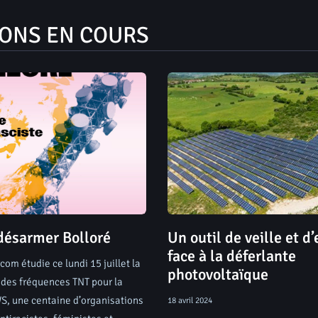
IONS EN COURS
désarmer Bolloré
Un outil de veille et d
face à la déferlante
rcom étudie ce lundi 15 juillet la
photovoltaïque
n des fréquences TNT pour la
, une centaine d’organisations
18 avril 2024