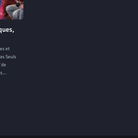
iques,
es et
as Seuls
V de
s...